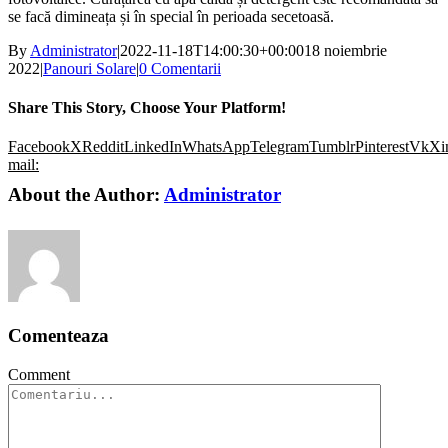
se facă dimineața și în special în perioada secetoasă.
By
Administrator
|
2022-11-18T14:00:30+00:00
18 noiembrie
2022
|
Panouri Solare
|
0 Comentarii
Share This Story, Choose Your Platform!
Facebook
X
Reddit
LinkedIn
WhatsApp
Telegram
Tumblr
Pinterest
Vk
Xi
mail:
About the Author:
Administrator
Comenteaza
Comment