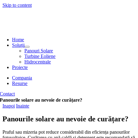
Skip to content
Home
Soluții
Panouri Solare
Turbine Eoliene
Hidrocentrale
Proiecte
Compania
Resurse
Contact
Panourile solare au nevoie de curățare?
Inapoi
Inainte
Panourile solare au nevoie de curățare?
Praful sau mizeria pot reduce considerabil din eficiența panourilor
fotovoltaice. Curățarea cu apă caldă și detergent este recomandată să